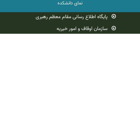
نمای دانشکده
پایگاه اطلاع رسانی مقام معظم رهبری
سازمان اوقاف و امور خیریه
وزارت علوم ، تحقیقات و فناوری
آدرس: زابل- انتهای بلوار ارتش
صندوق پستی: 98615349
تلفن: 05432221127
فکس: 25432221127