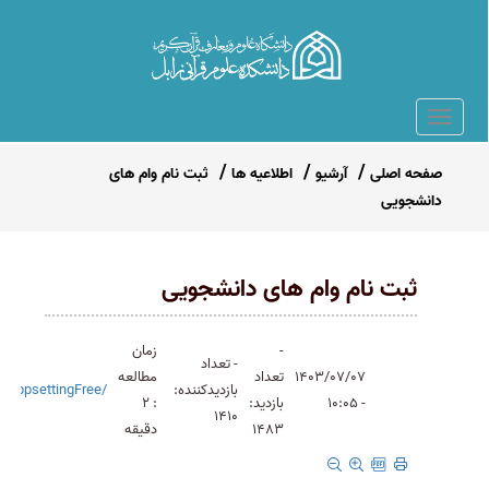
صفحه اصلی
آرشیو
اطلاعیه ها
ثبت نام وام های
دانشجویی
ثبت نام وام های دانشجویی
-
زمان
- تعداد
1403/07/07
تعداد
مطالعه
بازدیدکننده:
/appsettingFree
- 10:05
بازدید:
: 2
1410
1483
دقیقه