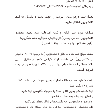
دکترا: 7/000/000تومان
بازه زمانی درخواست وام: 1403/9/1 الی 1403/9/14
بعداز ثبت درخواست، مراتب را جهت تایید و تکمیل به امور
دانشجویی اطلاع نمایید.
مدارک مورد نیاز: ارائه و ثبت اطلاعات سند تعهد محضری
دانشجویی، ضامن رسمی( دارای فیش حقوقی، حکم کارگزینی)
(فرم سند تعهد را از سامانه دریافت نمایید).
سقف مبلغ ضمانت وام های دانشجویی ( به ترتیب 60، 120 و بیش
از 120میلیون) می باشد. ارائه گواهی کسر از حقوق برای
دانشجویانی که سقف وام آنها بیش از 120میلیون تومان می رسد
ضروری است.
ثبت شماره حساب بانک تجارت بدین صورت می باشد: 1- ثبت
شماره 24 رقمی شبا
ثبت شماره شبا بدون IR و اعداد به صورت انگلیسی ثبت شود.
و فعال بودن شماره حساب دانشجو.
وام های دانشجویی ، به دانشجویان شاغل تعلق نمی گیرد.
وام تحصیلی دانشجویان متاهل دو برابر مبلغ وام دانشجویان