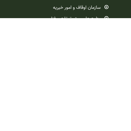
سازمان اوقاف و امور خیریه
وزارت علوم ، تحقیقات و فناوری
آدرس: زابل- انتهای بلوار ارتش
صندوق پستی: 98615349
تلفن: 05432221127
فکس: 25432221127
راهنمای تلفن دانشکده