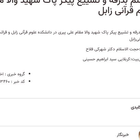
م‌ بدرقه و تشییع پیکر پاک شهید والا 
 قرآنی زابل
درقه و تشییع پیکر پاک شهید والا مقام علی پیری در دانشکده علوم قرآنی زابل و قرائ
ی‌زابل
حجت الاسلام دکتر شهرکی فلاح
‌بیت:کربلایی سید ابراهیم حسینی
گروه خبری :
اخب
کد خبر :
3460
لیدی
خبرنگار