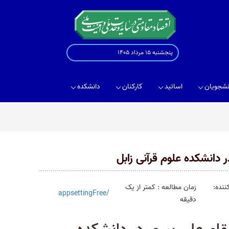
پنجشنبه 15 مرداد 1405
نشجویان
اساتید
کارکنان
دانشکده
 دانشکده علوم قرآنی زابل
ننده:
زمان مطالعه : کمتر از یک
/appsettingFree
دقیقه