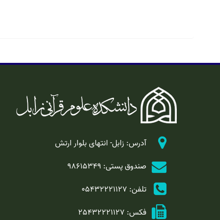
آدرس: زابل- انتهای بلوار ارتش
صندوق پستی: 98615349
تلفن: 05432221127
فکس: 25432221127